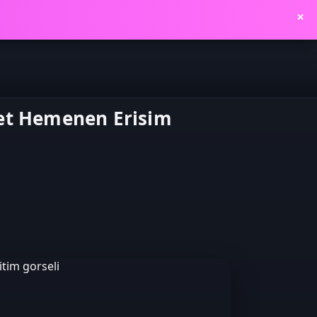
✕
bet Hemenen Erisim