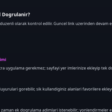
l Dogrulanir?
 duzenli olarak kontrol edilir. Guncel link uzerinden devam
nimi
ra uygulama gerekmez; sayfayi yer imlerinize ekleyip tek do
urulari gorebilir, sik kullandiginiz alanlari favorilere ekleye
 zaman ek dogrulama adimlari istenebilir; yonlendirmeler ek