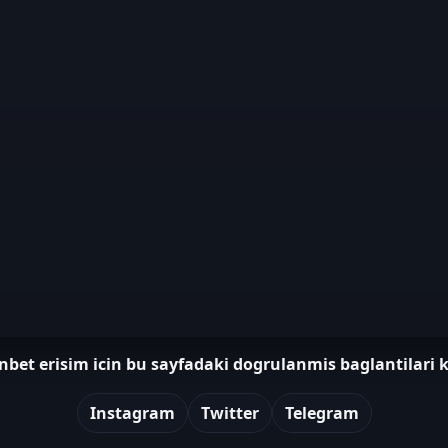
bet erisim icin bu sayfadaki dogrulanmis baglantilari kul
Instagram
Twitter
Telegram