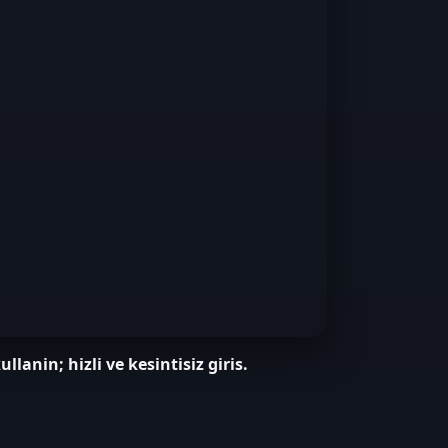
lanin; hizli ve kesintisiz giris.