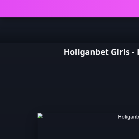
Holiganbet Giris 