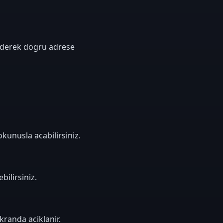
 ederek dogru adrese
kunusla acabilirsiniz.
bilirsiniz.
randa aciklanir.