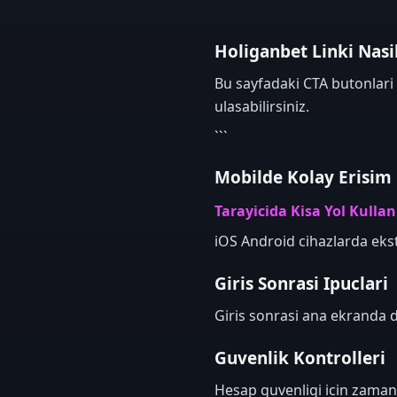
Holiganbet Linki Nasi
Bu sayfadaki CTA butonlari
ulasabilirsiniz.
```
Mobilde Kolay Erisim
Tarayicida Kisa Yol Kulla
iOS Android cihazlarda ekst
Giris Sonrasi Ipuclari
Giris sonrasi ana ekranda duy
Guvenlik Kontrolleri
Hesap guvenligi icin zaman