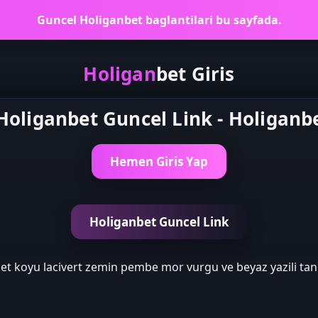
Guncel Holiganbet baglantilari bu sayfada.
Holigan
bet
Giris
- Holiganbet Guncel Link - Holigan
Hemen Giris Yap
Holiganbet Guncel Link