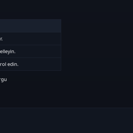
r.
lleyin.
rol edin.