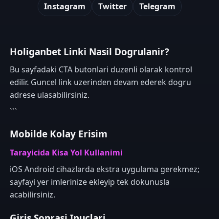
Instagram
Twitter
Telegram
Holiganbet Linki Nasil Dogrulanir?
Bu sayfadaki CTA butonlari duzenli olarak kontrol
edilir. Guncel link uzerinden devam ederek dogru
adrese ulasabilirsiniz.
```
Mobilde Kolay Erisim
Tarayicida Kisa Yol Kullanimi
iOS Android cihazlarda ekstra uygulama gerekmez;
sayfayi yer imlerinize ekleyip tek dokunusla
acabilirsiniz.
Giris Sonrasi Ipuclari