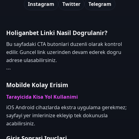
Instagram
Twitter
Telegram
Holiganbet Linki Nasil Dogrulanir?
Bu sayfadaki CTA butonlari duzenli olarak kontrol
edilir. Guncel link uzerinden devam ederek dogru
adrese ulasabilirsiniz.
```
Mobilde Kolay Erisim
Tarayicida Kisa Yol Kullanimi
iOS Android cihazlarda ekstra uygulama gerekmez;
sayfayi yer imlerinize ekleyip tek dokunusla
acabilirsiniz.
Giris Sonrasi Ipuclari