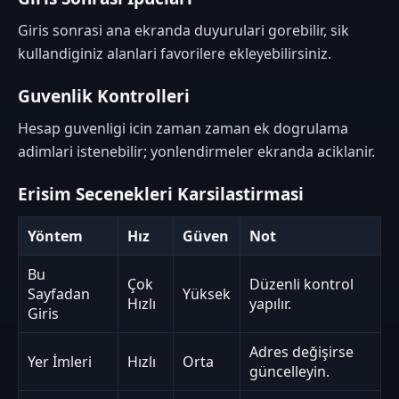
Giris sonrasi ana ekranda duyurulari gorebilir, sik
kullandiginiz alanlari favorilere ekleyebilirsiniz.
Guvenlik Kontrolleri
Hesap guvenligi icin zaman zaman ek dogrulama
adimlari istenebilir; yonlendirmeler ekranda aciklanir.
Erisim Secenekleri Karsilastirmasi
Yöntem
Hız
Güven
Not
Bu
Çok
Düzenli kontrol
Sayfadan
Yüksek
Hızlı
yapılır.
Giris
Adres değişirse
Yer İmleri
Hızlı
Orta
güncelleyin.