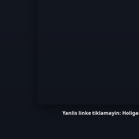
Yanlis linke tiklamayin: Holigan