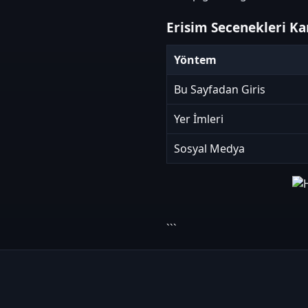
Erisim Secenekleri Ka
Yöntem
Bu Sayfadan Giris
Yer İmleri
Sosyal Medya
```