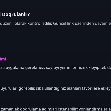
l Dogrulanir?
 duzenli olarak kontrol edilir. Guncel link uzerinden devam
nimi
ra uygulama gerekmez; sayfayi yer imlerinize ekleyip tek do
urulari gorebilir, sik kullandiginiz alanlari favorilere ekleye
 zaman ek dogrulama adimlari istenebilir; yonlendirmeler ek