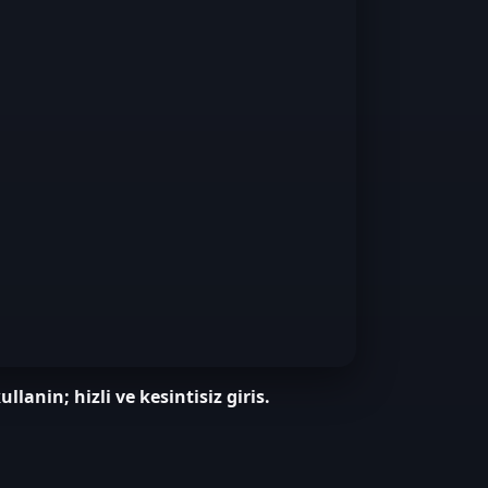
lanin; hizli ve kesintisiz giris.