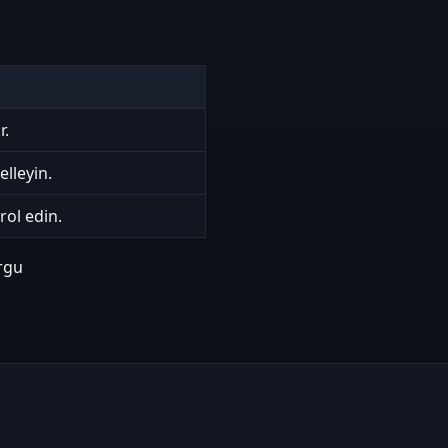
r.
lleyin.
rol edin.