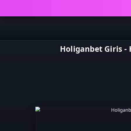
Holiganbet Giris 