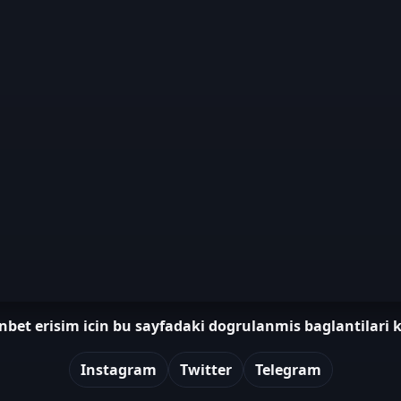
bet erisim icin bu sayfadaki dogrulanmis baglantilari kul
Instagram
Twitter
Telegram