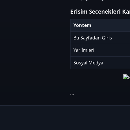
Erisim Secenekleri Ka
Yöntem
Bu Sayfadan Giris
Yer İmleri
Sosyal Medya
```