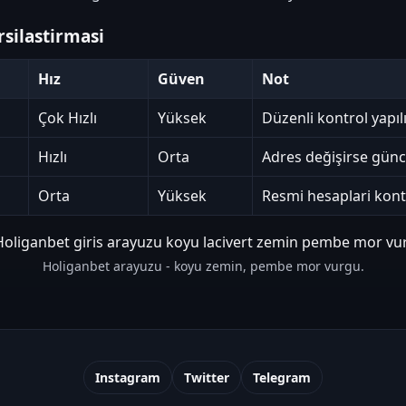
rsilastirmasi
Hız
Güven
Not
Çok Hızlı
Yüksek
Düzenli kontrol yapılı
Hızlı
Orta
Adres değişirse günce
Orta
Yüksek
Resmi hesaplari kont
Holiganbet arayuzu - koyu zemin, pembe mor vurgu.
Instagram
Twitter
Telegram