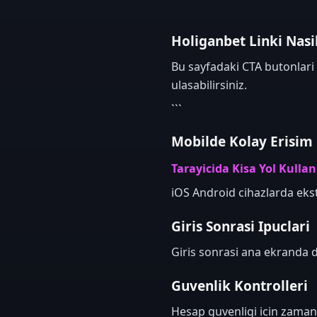
Holiganbet Linki Nasi
Bu sayfadaki CTA butonlari
ulasabilirsiniz.
```
Mobilde Kolay Erisim
Tarayicida Kisa Yol Kulla
iOS Android cihazlarda ekst
Giris Sonrasi Ipuclari
Giris sonrasi ana ekranda duy
Guvenlik Kontrolleri
Hesap guvenligi icin zaman