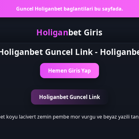
Guncel Holiganbet baglantilari bu sayfada.
Holigan
bet
Giris
- Holiganbet Guncel Link - Holigan
Hemen Giris Yap
Holiganbet Guncel Link