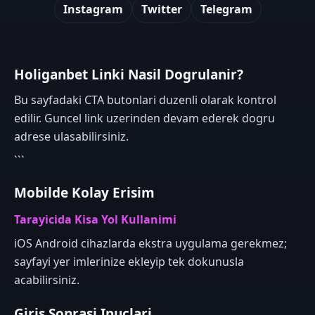
Instagram
Twitter
Telegram
Holiganbet Linki Nasil Dogrulanir?
Bu sayfadaki CTA butonlari duzenli olarak kontrol
edilir. Guncel link uzerinden devam ederek dogru
adrese ulasabilirsiniz.
```
Mobilde Kolay Erisim
Tarayicida Kisa Yol Kullanimi
iOS Android cihazlarda ekstra uygulama gerekmez;
sayfayi yer imlerinize ekleyip tek dokunusla
acabilirsiniz.
Giris Sonrasi Ipuclari