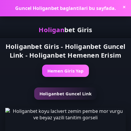
Guncel Holiganbet baglantilari bu sayfada.
✕
Holigan
bet
Giris
Holiganbet Giris - Holiganbet Guncel
Link - Holiganbet Hemenen Erisim
Hemen Giris Yap
Holiganbet Guncel Link