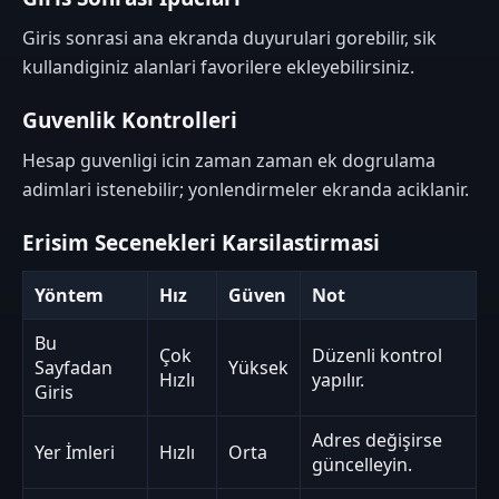
Giris sonrasi ana ekranda duyurulari gorebilir, sik
kullandiginiz alanlari favorilere ekleyebilirsiniz.
Guvenlik Kontrolleri
Hesap guvenligi icin zaman zaman ek dogrulama
adimlari istenebilir; yonlendirmeler ekranda aciklanir.
Erisim Secenekleri Karsilastirmasi
Yöntem
Hız
Güven
Not
Bu
Çok
Düzenli kontrol
Sayfadan
Yüksek
Hızlı
yapılır.
Giris
Adres değişirse
Yer İmleri
Hızlı
Orta
güncelleyin.