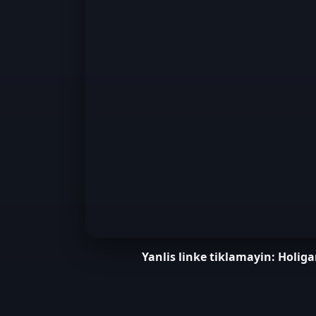
Yanlis linke tiklamayin: Holigan