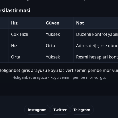
rsilastirmasi
Hız
Güven
Not
Çok Hızlı
Yüksek
Düzenli kontrol yapılı
Hızlı
Orta
Adres değişirse günce
Orta
Yüksek
Resmi hesaplari kont
Holiganbet arayuzu - koyu zemin, pembe mor vurgu.
Instagram
Twitter
Telegram