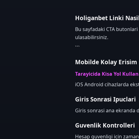
Holiganbet Linki Nasi
Bu sayfadaki CTA butonlari
ulasabilirsiniz.
```
Mobilde Kolay Erisim
Tarayicida Kisa Yol Kulla
iOS Android cihazlarda ekst
Giris Sonrasi Ipuclari
Giris sonrasi ana ekranda duy
Guvenlik Kontrolleri
Hesap guvenligi icin zaman