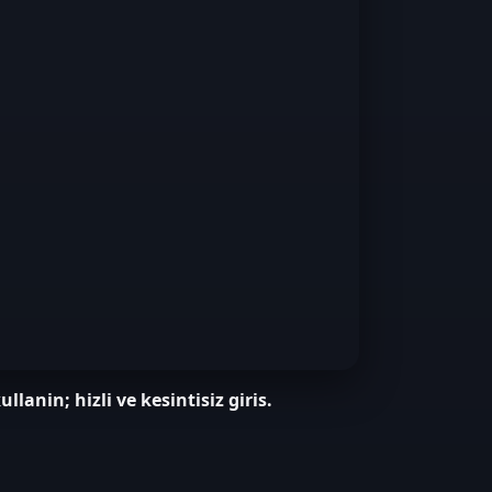
lanin; hizli ve kesintisiz giris.