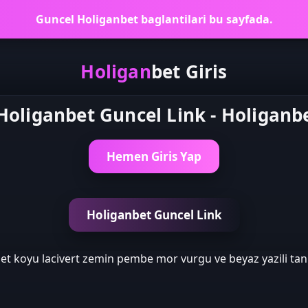
Guncel Holiganbet baglantilari bu sayfada.
Holigan
bet
Giris
- Holiganbet Guncel Link - Holigan
Hemen Giris Yap
Holiganbet Guncel Link