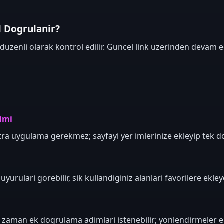
l Dogrulanir?
 duzenli olarak kontrol edilir. Guncel link uzerinden devam
nimi
ra uygulama gerekmez; sayfayi yer imlerinize ekleyip tek do
urulari gorebilir, sik kullandiginiz alanlari favorilere ekleye
 zaman ek dogrulama adimlari istenebilir; yonlendirmeler ek