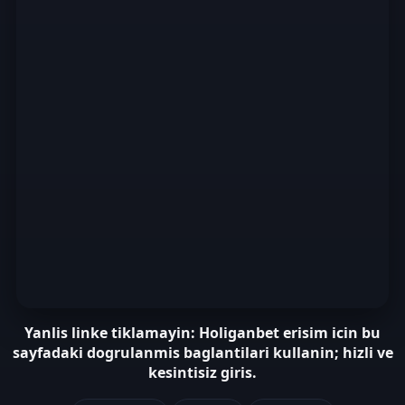
Yanlis linke tiklamayin: Holiganbet erisim icin bu
sayfadaki dogrulanmis baglantilari kullanin; hizli ve
kesintisiz giris.