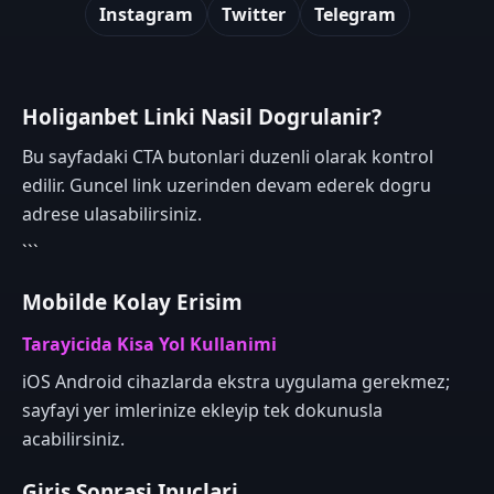
Instagram
Twitter
Telegram
Holiganbet Linki Nasil Dogrulanir?
Bu sayfadaki CTA butonlari duzenli olarak kontrol
edilir. Guncel link uzerinden devam ederek dogru
adrese ulasabilirsiniz.
```
Mobilde Kolay Erisim
Tarayicida Kisa Yol Kullanimi
iOS Android cihazlarda ekstra uygulama gerekmez;
sayfayi yer imlerinize ekleyip tek dokunusla
acabilirsiniz.
Giris Sonrasi Ipuclari