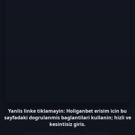
Yanlis linke tiklamayin: Holiganbet erisim icin bu
sayfadaki dogrulanmis baglantilari kullanin; hizli ve
kesintisiz giris.