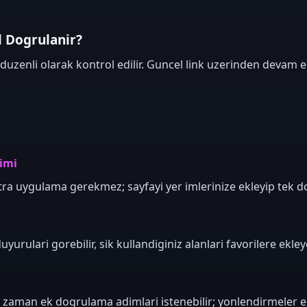
l Dogrulanir?
 duzenli olarak kontrol edilir. Guncel link uzerinden devam
nimi
ra uygulama gerekmez; sayfayi yer imlerinize ekleyip tek do
urulari gorebilir, sik kullandiginiz alanlari favorilere ekleye
 zaman ek dogrulama adimlari istenebilir; yonlendirmeler ek