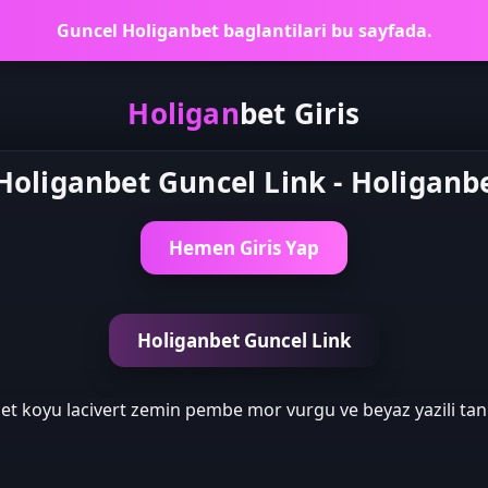
Guncel Holiganbet baglantilari bu sayfada.
Holigan
bet
Giris
- Holiganbet Guncel Link - Holigan
Hemen Giris Yap
Holiganbet Guncel Link