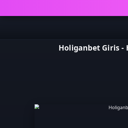
Holiganbet Giris 