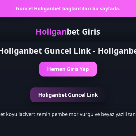
Guncel Holiganbet baglantilari bu sayfada.
Holigan
bet
Giris
- Holiganbet Guncel Link - Holigan
Hemen Giris Yap
Holiganbet Guncel Link