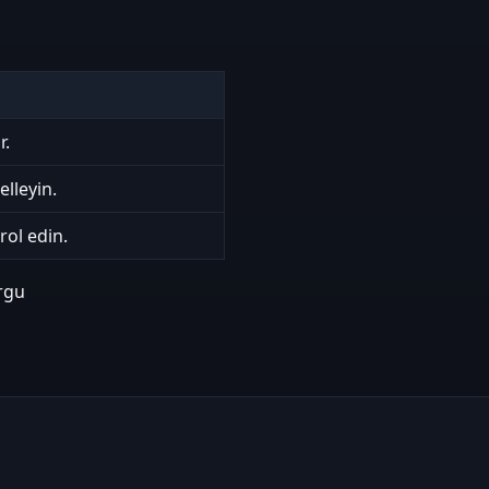
r.
lleyin.
rol edin.