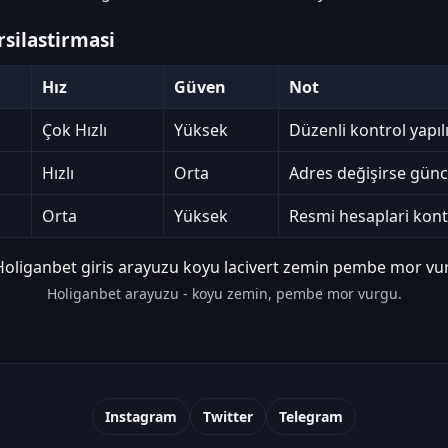
rsilastirmasi
Hız
Güven
Not
Çok Hızlı
Yüksek
Düzenli kontrol yapılı
Hızlı
Orta
Adres değişirse günce
Orta
Yüksek
Resmi hesaplari kont
Holiganbet arayuzu - koyu zemin, pembe mor vurgu.
Instagram
Twitter
Telegram