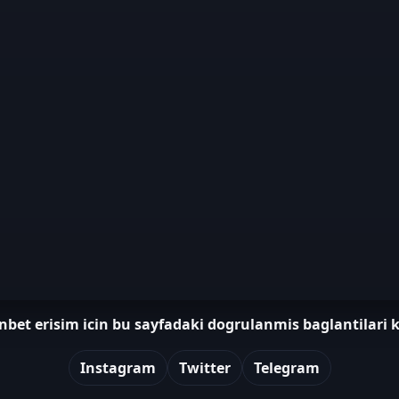
bet erisim icin bu sayfadaki dogrulanmis baglantilari kul
Instagram
Twitter
Telegram