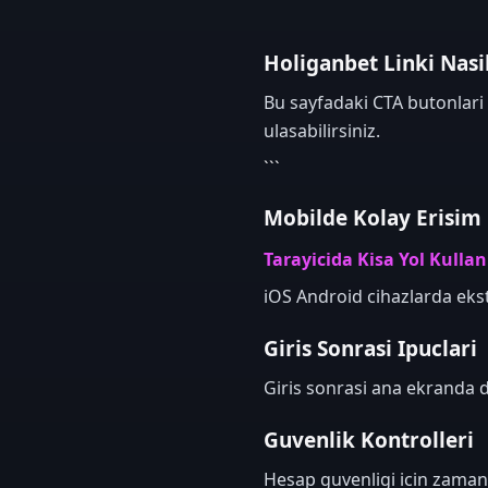
Holiganbet Linki Nasi
Bu sayfadaki CTA butonlari
ulasabilirsiniz.
```
Mobilde Kolay Erisim
Tarayicida Kisa Yol Kulla
iOS Android cihazlarda ekst
Giris Sonrasi Ipuclari
Giris sonrasi ana ekranda duy
Guvenlik Kontrolleri
Hesap guvenligi icin zaman