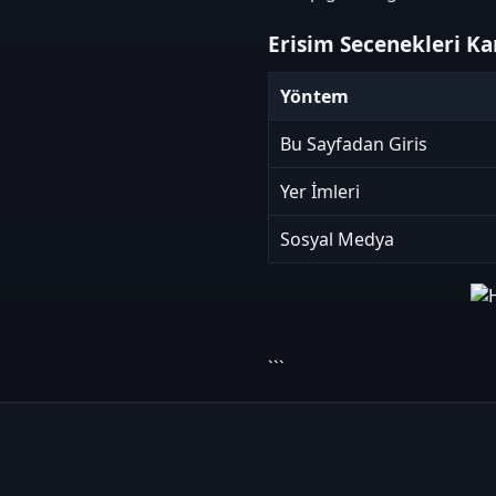
Erisim Secenekleri Ka
Yöntem
Bu Sayfadan Giris
Yer İmleri
Sosyal Medya
```