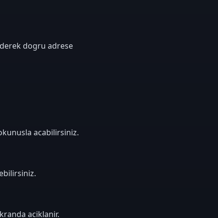
 ederek dogru adrese
kunusla acabilirsiniz.
bilirsiniz.
randa aciklanir.