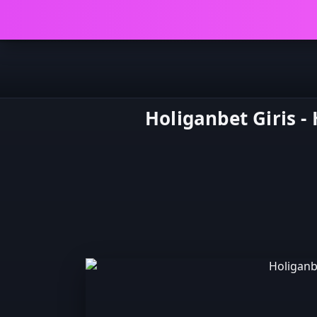
Holiganbet Giris 