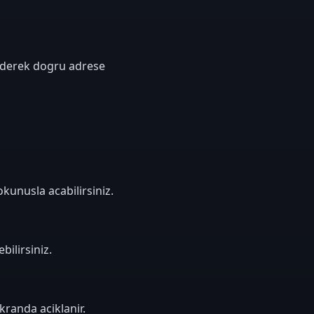
 ederek dogru adrese
kunusla acabilirsiniz.
bilirsiniz.
randa aciklanir.