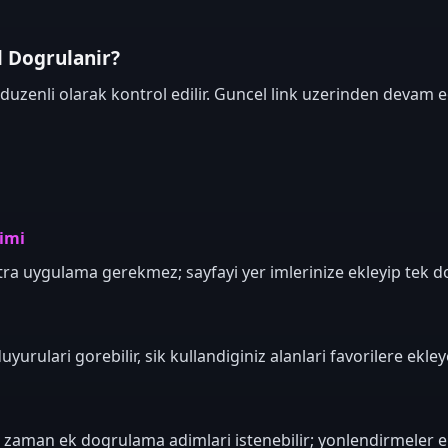
l Dogrulanir?
 duzenli olarak kontrol edilir. Guncel link uzerinden devam
nimi
ra uygulama gerekmez; sayfayi yer imlerinize ekleyip tek do
urulari gorebilir, sik kullandiginiz alanlari favorilere ekleye
 zaman ek dogrulama adimlari istenebilir; yonlendirmeler ek