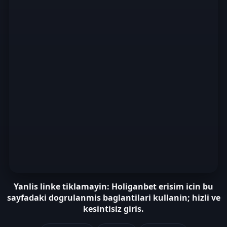
Yanlis linke tiklamayin: Holiganbet erisim icin bu
sayfadaki dogrulanmis baglantilari kullanin; hizli ve
kesintisiz giris.