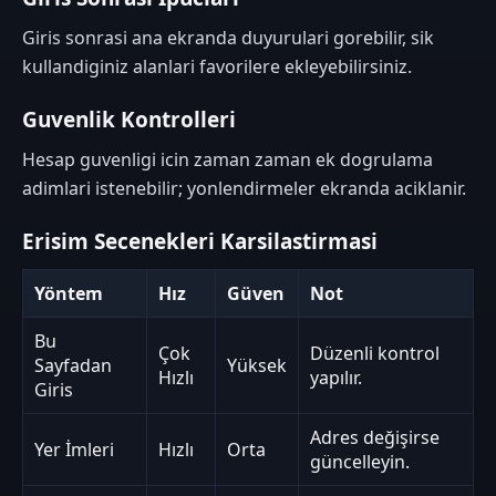
Giris sonrasi ana ekranda duyurulari gorebilir, sik
kullandiginiz alanlari favorilere ekleyebilirsiniz.
Guvenlik Kontrolleri
Hesap guvenligi icin zaman zaman ek dogrulama
adimlari istenebilir; yonlendirmeler ekranda aciklanir.
Erisim Secenekleri Karsilastirmasi
Yöntem
Hız
Güven
Not
Bu
Çok
Düzenli kontrol
Sayfadan
Yüksek
Hızlı
yapılır.
Giris
Adres değişirse
Yer İmleri
Hızlı
Orta
güncelleyin.