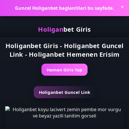
Guncel Holiganbet baglantilari bu sayfada.
✕
Holigan
bet
Giris
Holiganbet Giris - Holiganbet Guncel
Link - Holiganbet Hemenen Erisim
Hemen Giris Yap
Holiganbet Guncel Link