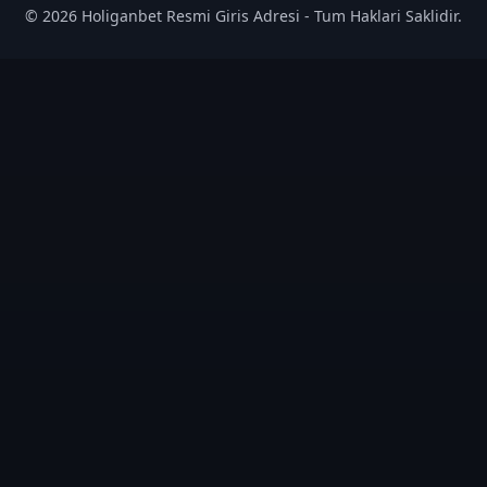
© 2026 Holiganbet Resmi Giris Adresi - Tum Haklari Saklidir.