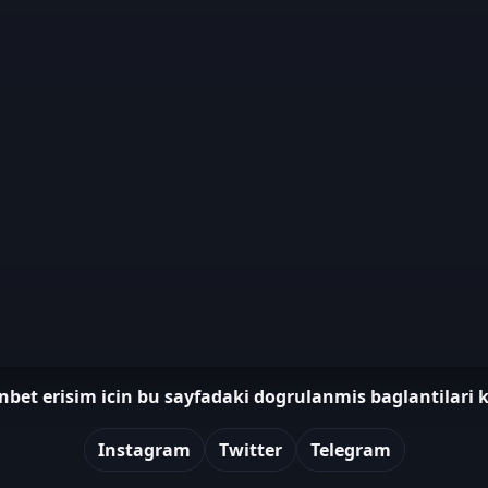
bet erisim icin bu sayfadaki dogrulanmis baglantilari kul
Instagram
Twitter
Telegram