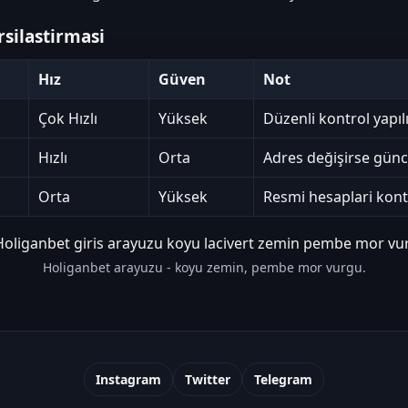
rsilastirmasi
Hız
Güven
Not
Çok Hızlı
Yüksek
Düzenli kontrol yapılı
Hızlı
Orta
Adres değişirse günce
Orta
Yüksek
Resmi hesaplari kont
Holiganbet arayuzu - koyu zemin, pembe mor vurgu.
Instagram
Twitter
Telegram