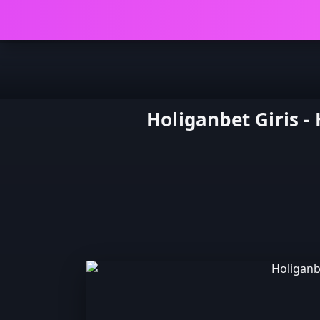
Holiganbet Giris 