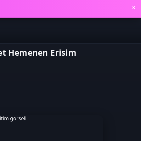
✕
bet Hemenen Erisim