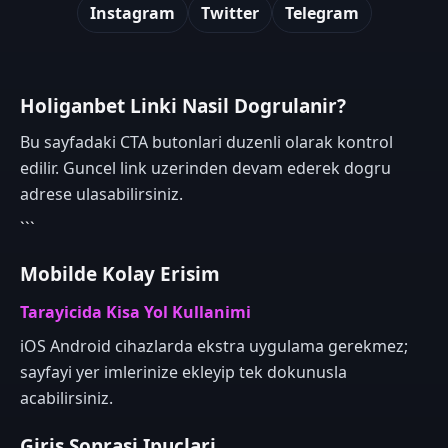
Instagram
Twitter
Telegram
Holiganbet Linki Nasil Dogrulanir?
Bu sayfadaki CTA butonlari duzenli olarak kontrol
edilir. Guncel link uzerinden devam ederek dogru
adrese ulasabilirsiniz.
```
Mobilde Kolay Erisim
Tarayicida Kisa Yol Kullanimi
iOS Android cihazlarda ekstra uygulama gerekmez;
sayfayi yer imlerinize ekleyip tek dokunusla
acabilirsiniz.
Giris Sonrasi Ipuclari