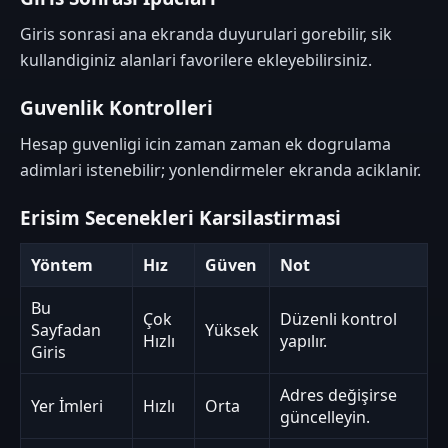
Giris sonrasi ana ekranda duyurulari gorebilir, sik
kullandiginiz alanlari favorilere ekleyebilirsiniz.
Guvenlik Kontrolleri
Hesap guvenligi icin zaman zaman ek dogrulama
adimlari istenebilir; yonlendirmeler ekranda aciklanir.
Erisim Secenekleri Karsilastirmasi
Yöntem
Hız
Güven
Not
Bu
Çok
Düzenli kontrol
Sayfadan
Yüksek
Hızlı
yapılır.
Giris
Adres değişirse
Yer İmleri
Hızlı
Orta
güncelleyin.